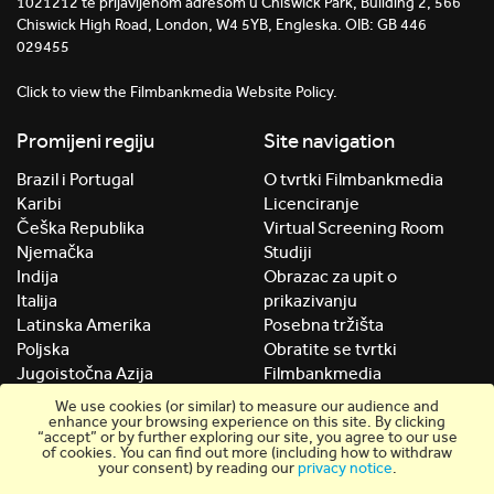
1021212 te prijavljenom adresom u Chiswick Park, Building 2, 566
Chiswick High Road, London, W4 5YB, Engleska. OIB: GB 446
029455
Click to view the Filmbankmedia Website Policy.
Promijeni regiju
Site navigation
Brazil i Portugal
O tvrtki Filmbankmedia
Karibi
Licenciranje
Češka Republika
Virtual Screening Room
Njemačka
Studiji
Indija
Obrazac za upit o
Italija
prikazivanju
Latinska Amerika
Posebna tržišta
Poljska
Obratite se tvrtki
Jugoistočna Azija
Filmbankmedia
Južnoj Africi
Uvjeti korištenja web-
We use cookies (or similar) to measure our audience and
Španija
stranice
enhance your browsing experience on this site. By clicking
“accept” or by further exploring our site, you agree to our use
Ujedinjeni Arapski Emirati
Obavijest o Privatnosti
of cookies. You can find out more (including how to withdraw
your consent) by reading our
privacy notice
.
Ujedinjeno Kraljevstvo