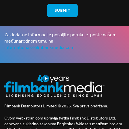
Za dodatne informacije pošaljite poruku e-pošte našem
međunarodnom timu na
international@filmbankmedia.com
Filmbank Distributors Limited © 2026. Sva prava pridržana.
Ovom web-stranicom upravlja tvrtka Filmbank Distributors Ltd.
osnovana sukladno zakonima Engleske i Walesa s matičnim brojem